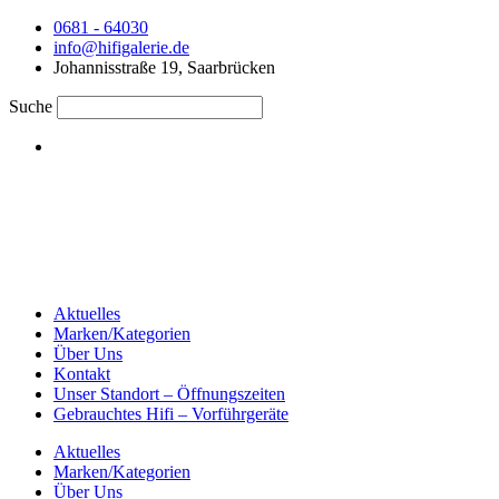
0681 - 64030
info@hifigalerie.de
Johannisstraße 19, Saarbrücken
Suche
Aktuelles
Marken/Kategorien
Über Uns
Kontakt
Unser Standort – Öffnungszeiten
Gebrauchtes Hifi – Vorführgeräte
Aktuelles
Marken/Kategorien
Über Uns