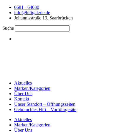
0681 - 64030
info@hifigalerie.de
Johannisstraße 19, Saarbrücken
Suche
Aktuelles
Marken/Kategorien
Über Uns
Kontakt
Unser Standort – Öffnungszeiten
Gebrauchtes Hifi – Vorführgeräte
Aktuelles
Marken/Kategorien
Über Uns