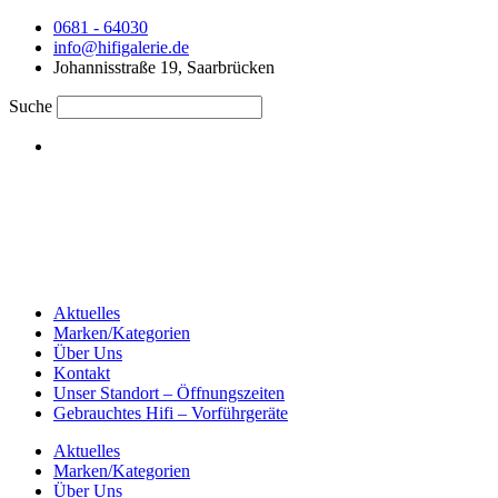
0681 - 64030
info@hifigalerie.de
Johannisstraße 19, Saarbrücken
Suche
Aktuelles
Marken/Kategorien
Über Uns
Kontakt
Unser Standort – Öffnungszeiten
Gebrauchtes Hifi – Vorführgeräte
Aktuelles
Marken/Kategorien
Über Uns