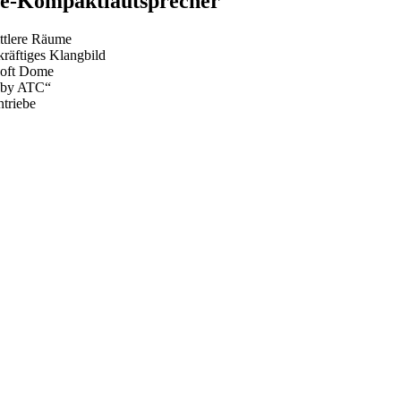
ge-Kompaktlautsprecher
ittlere Räume
räftiges Klangbild
Soft Dome
e by ATC“
triebe