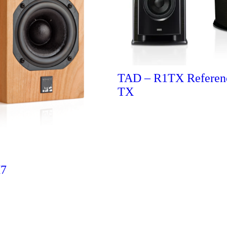
TAD – R1TX Referen
TX
7