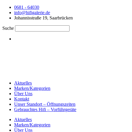
0681 - 64030
info@hifigalerie.de
Johannisstraße 19, Saarbrücken
Suche
Aktuelles
Marken/Kategorien
Über Uns
Kontakt
Unser Standort – Öffnungszeiten
Gebrauchtes Hifi – Vorführgeräte
Aktuelles
Marken/Kategorien
Über Uns